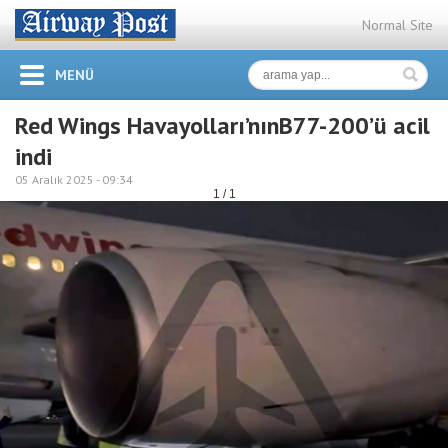
Normal Site
MENÜ
Red Wings Havayolları’nınB77-200’ü acil
indi
05 Aralık 2025 -
09:34
1 / 1