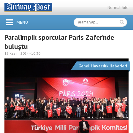
Normal Site
MENÜ
Paralimpik sporcular Paris Zafer’nde
buluştu
15 Kasım 2024 -
10:30
Genel
,
Havacılık Haberleri