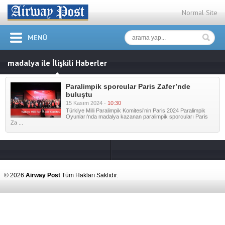
Normal Site
MENÜ
madalya ile İlişkili Haberler
Paralimpik sporcular Paris Zafer’nde
buluştu
15 Kasım 2024 -
10:30
Türkiye Milli Paralimpik Komitesi’nin Paris 2024 Paralimpik
Oyunları'nda madalya kazanan paralimpik sporcuları Paris
Za ...
© 2026
Airway Post
Tüm Hakları Saklıdır.