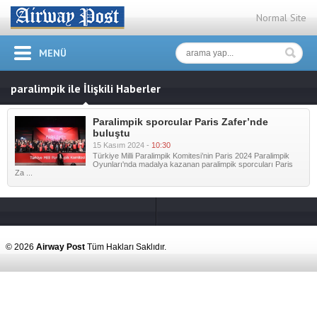
Normal Site
MENÜ
paralimpik ile İlişkili Haberler
Paralimpik sporcular Paris Zafer’nde
buluştu
15 Kasım 2024 -
10:30
Türkiye Milli Paralimpik Komitesi’nin Paris 2024 Paralimpik
Oyunları'nda madalya kazanan paralimpik sporcuları Paris
Za ...
© 2026
Airway Post
Tüm Hakları Saklıdır.