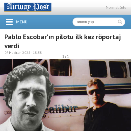
Normal Site
MENÜ
Pablo Escobar’ın pilotu ilk kez röportaj
verdi
07 Haziran 2025 -
18:38
1 / 1