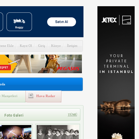
itene Ekle
Kayıt Ol
Giriş
Künye
İletişim
zda
 Manşetleri
Hava Radar
Foto Galeri
TÜMÜ