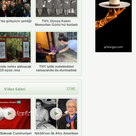
’da gökyüzü şenliği
THY, Dünya Kabin
Memurları Günü’nü kutladı
ide nefes aldıracak
THY iyilik meleklekleri
19 eşsiz rota
ramazanda da durmadılar
Video Galeri
TÜMÜ
 Baksak Cumhuriyet
NASA’nın ilk Afro Amerikan