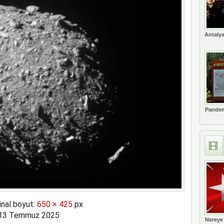
Antalya
Pandem
inal boyut:
650 × 425
px
13 Temmuz 2025
Nereye