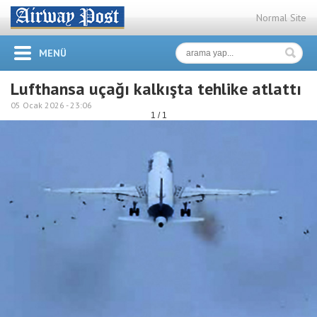
Normal Site
MENÜ
Lufthansa uçağı kalkışta tehlike atlattı
05 Ocak 2026 -
23:06
1 / 1