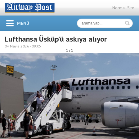
Normal Site
MENÜ
Lufthansa Üsküp’ü askıya alıyor
04 Mayıs 2026 -
09:05
1 / 1