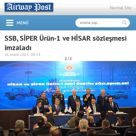
Normal Site
MENÜ
SSB, SİPER Ürün-1 ve HİSAR sözleşmesi
imzaladı
16 Aralık 2023 -
09:19
3 / 3