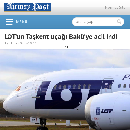
Normal Site
MENÜ
LOT’un Taşkent uçağı Bakü’ye acil indi
19 Ekim 2025 -
19:11
1 / 1