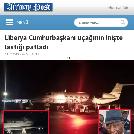
Normal Site
MENÜ
Liberya Cumhurbaşkanı uçağının inişte
lastiği patladı
31 Mayıs 2025 -
09:16
1 / 1