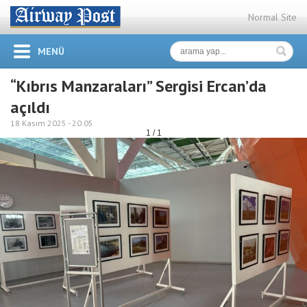
Normal Site
MENÜ
“Kıbrıs Manzaraları” Sergisi Ercan’da
açıldı
18 Kasım 2025 -
20:05
1 / 1