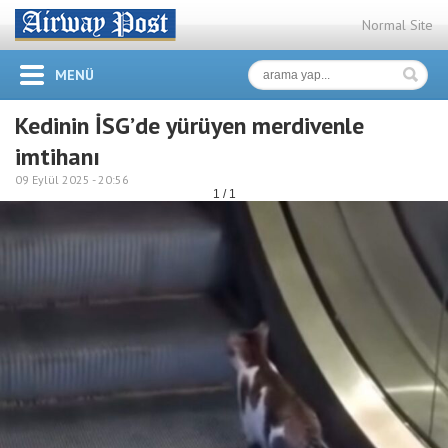
Normal Site
MENÜ
Kedinin İSG’de yürüyen merdivenle
imtihanı
09 Eylül 2025 -
20:56
1 / 1