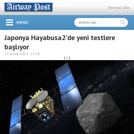
Normal Site
MENÜ
Japonya Hayabusa2’de yeni testlere
başlıyor
25 Aralık 2023 -
11:34
1 / 1