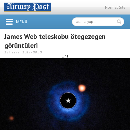
Normal Site
MENÜ
James Web teleskobu ötegezegen
görüntüleri
28 Haziran 2025 -
08:50
1 / 1