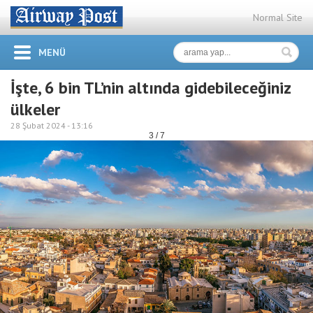
Normal Site
MENÜ
İşte, 6 bin TL’nin altında gidebileceğiniz
ülkeler
28 Şubat 2024 -
13:16
3 / 7