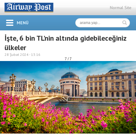
Normal Site
MENÜ
İşte, 6 bin TL’nin altında gidebileceğiniz
ülkeler
28 Şubat 2024 -
13:16
7 / 7