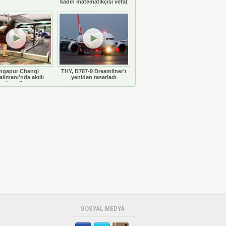
kadın matematikçisi vefat
etti
ngapur Changi
THY, B787-9 Dreamliner’ı
limanı’nda akıllı
yeniden tasarladı
bavullar
SOSYAL MEDYA