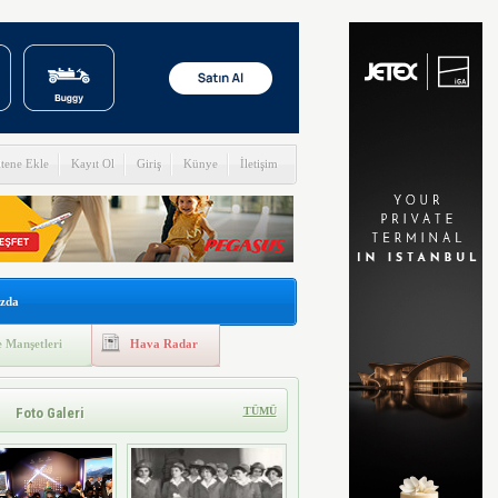
itene Ekle
Kayıt Ol
Giriş
Künye
İletişim
zda
 Manşetleri
Hava Radar
Foto Galeri
TÜMÜ