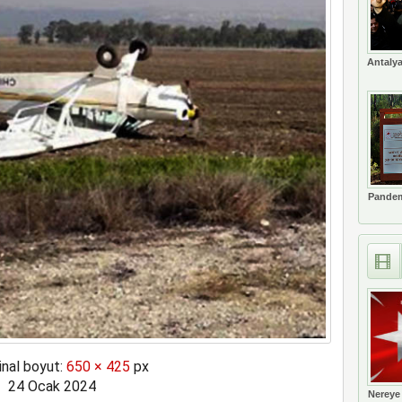
Antalya
Pandem
inal boyut:
650 × 425
px
24 Ocak 2024
Nereye