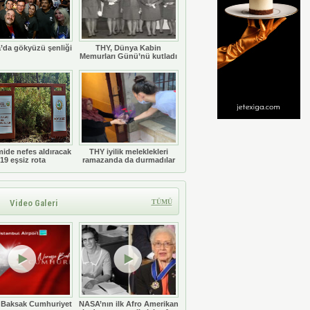
’da gökyüzü şenliği
THY, Dünya Kabin
Memurları Günü’nü kutladı
ide nefes aldıracak
THY iyilik meleklekleri
19 eşsiz rota
ramazanda da durmadılar
Video Galeri
TÜMÜ
 Baksak Cumhuriyet
NASA’nın ilk Afro Amerikan