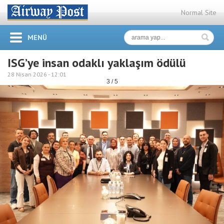
Normal Site
MENÜ
ISG’ye insan odaklı yaklaşım ödülü
28 Nisan 2026 -
12:01
3 / 5