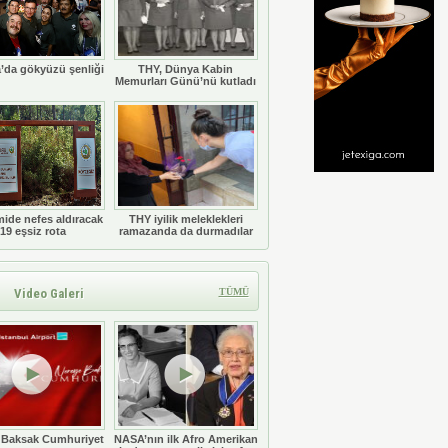
’da gökyüzü şenliği
THY, Dünya Kabin
Memurları Günü’nü kutladı
ide nefes aldıracak
THY iyilik meleklekleri
19 eşsiz rota
ramazanda da durmadılar
Video Galeri
TÜMÜ
 Baksak Cumhuriyet
NASA’nın ilk Afro Amerikan