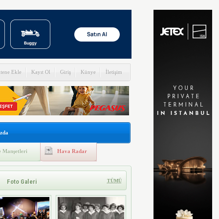
itene Ekle
Kayıt Ol
Giriş
Künye
İletişim
zda
 Manşetleri
Hava Radar
Foto Galeri
TÜMÜ