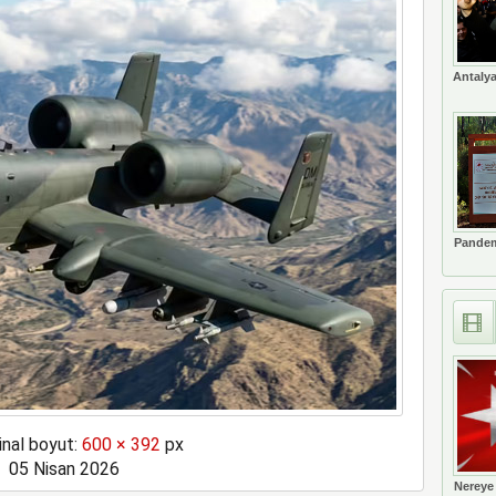
Antalya
Pandem
inal boyut:
600 × 392
px
05 Nisan 2026
Nereye