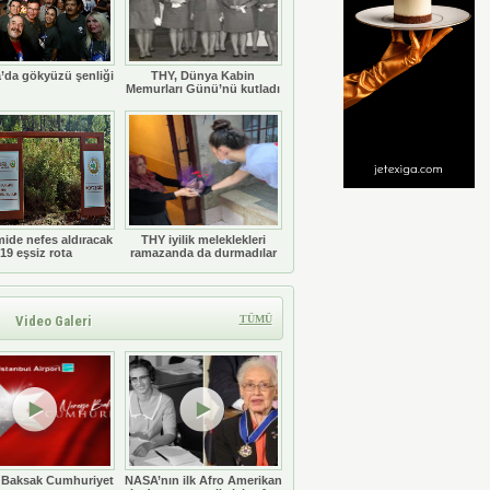
’da gökyüzü şenliği
THY, Dünya Kabin
Memurları Günü’nü kutladı
ide nefes aldıracak
THY iyilik meleklekleri
19 eşsiz rota
ramazanda da durmadılar
Video Galeri
TÜMÜ
 Baksak Cumhuriyet
NASA’nın ilk Afro Amerikan