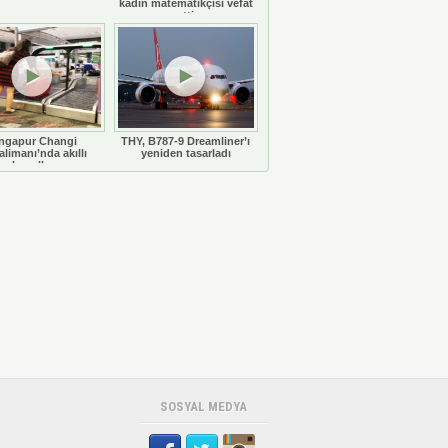
kadın matematikçisi vefat
etti
ngapur Changi
THY, B787-9 Dreamliner’ı
limanı’nda akıllı
yeniden tasarladı
bavullar
SOSYAL MEDYA