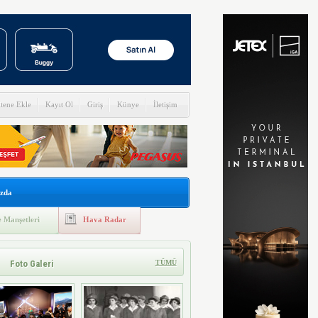
itene Ekle
Kayıt Ol
Giriş
Künye
İletişim
zda
 Manşetleri
Hava Radar
Foto Galeri
TÜMÜ