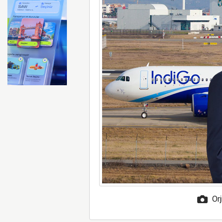
İberia Havayolu 12 Ağusto
Orj