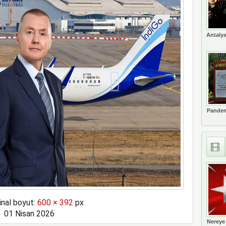
s’ta özel uçuş yapacak
Antalya
Pandem
inal boyut:
600 × 392
px
01 Nisan 2026
Nereye