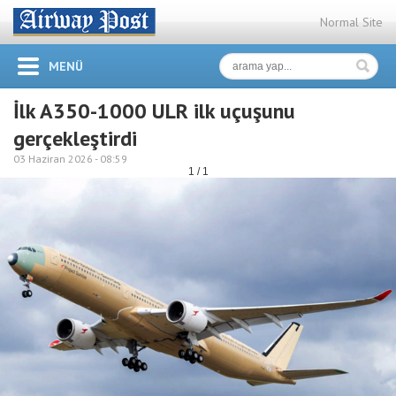
Normal Site
MENÜ
İlk A350-1000 ULR ilk uçuşunu
gerçekleştirdi
03 Haziran 2026 -
08:59
1 / 1