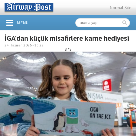
Normal Site
MENÜ
İGA’dan küçük misafirlere karne hediyesi
24 Haziran 2026 -
16:22
3 / 3