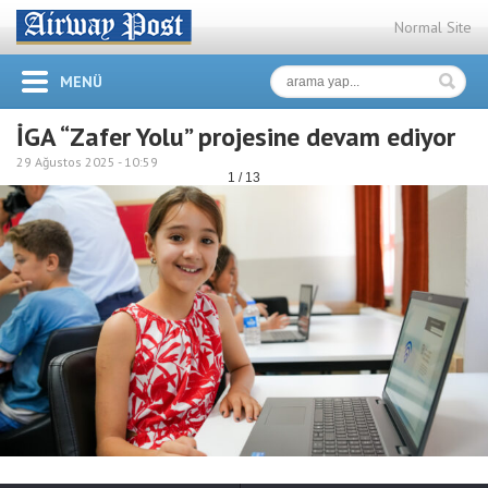
Normal Site
MENÜ
İGA “Zafer Yolu” projesine devam ediyor
29 Ağustos 2025 -
10:59
1 / 13