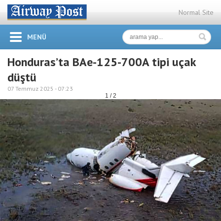
Normal Site
MENÜ
Honduras’ta BAe-125-700A tipi uçak
düştü
07 Temmuz 2025 -
07:23
1 / 2