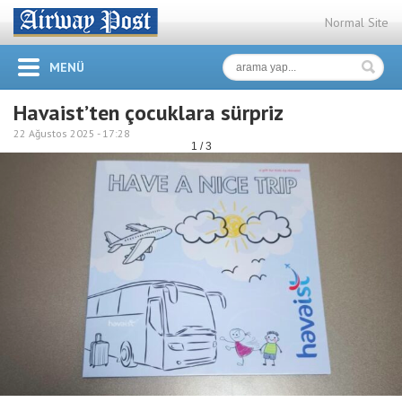
Normal Site
MENÜ
Havaist’ten çocuklara sürpriz
22 Ağustos 2025 -
17:28
1 / 3