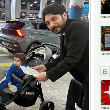
Antalya
Pandem
Nereye