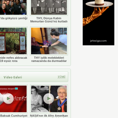
’da gökyüzü şenliği
THY, Dünya Kabin
Memurları Günü’nü kutladı
ide nefes aldıracak
THY iyilik meleklekleri
19 eşsiz rota
ramazanda da durmadılar
Video Galeri
TÜMÜ
 Baksak Cumhuriyet
NASA’nın ilk Afro Amerikan