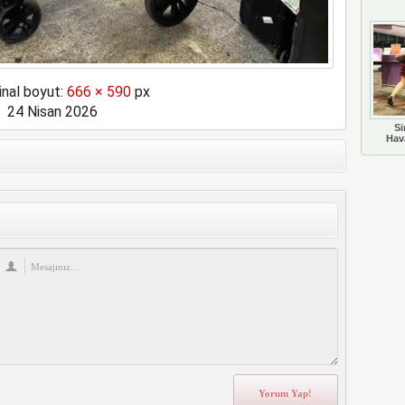
inal boyut:
666 × 590
px
24 Nisan 2026
Si
Hava