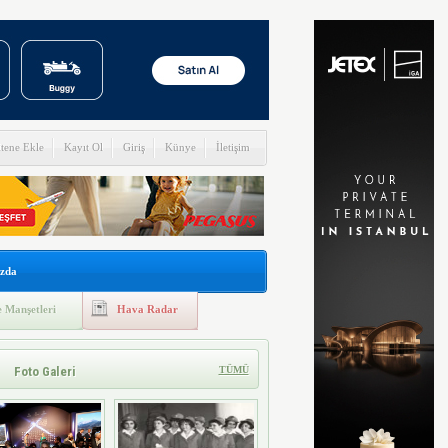
itene Ekle
Kayıt Ol
Giriş
Künye
İletişim
zda
 Manşetleri
Hava Radar
Foto Galeri
TÜMÜ