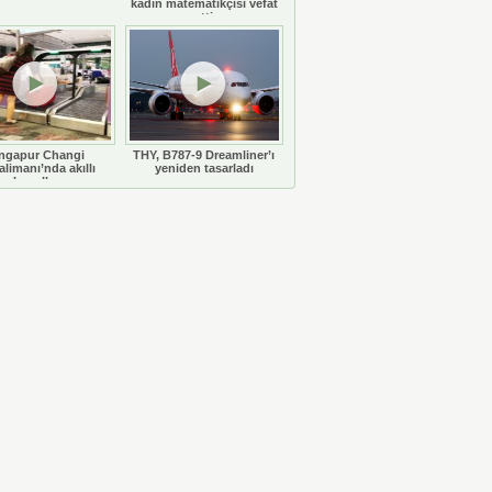
kadın matematikçisi vefat
etti
ngapur Changi
THY, B787-9 Dreamliner’ı
limanı’nda akıllı
yeniden tasarladı
bavullar