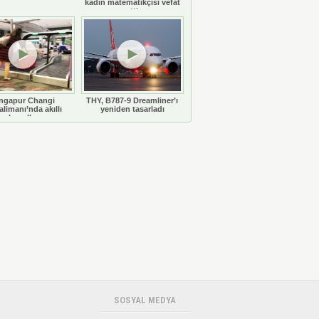
kadın matematikçisi vefat
etti
ngapur Changi
THY, B787-9 Dreamliner’ı
limanı’nda akıllı
yeniden tasarladı
bavullar
SOSYAL MEDYA