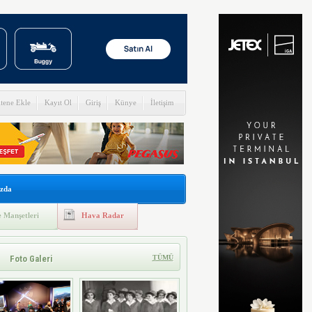
itene Ekle
Kayıt Ol
Giriş
Künye
İletişim
zda
 Manşetleri
Hava Radar
Foto Galeri
TÜMÜ