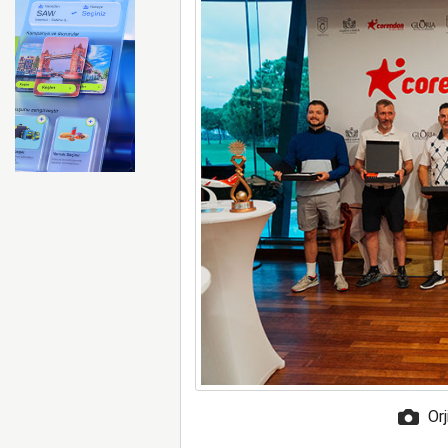
İtalya, İspanyol’lara pasap
Orj