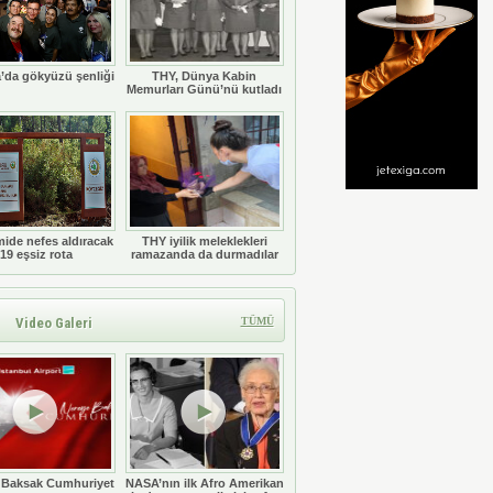
’da gökyüzü şenliği
THY, Dünya Kabin
Memurları Günü’nü kutladı
ide nefes aldıracak
THY iyilik meleklekleri
19 eşsiz rota
ramazanda da durmadılar
Video Galeri
TÜMÜ
 Baksak Cumhuriyet
NASA’nın ilk Afro Amerikan