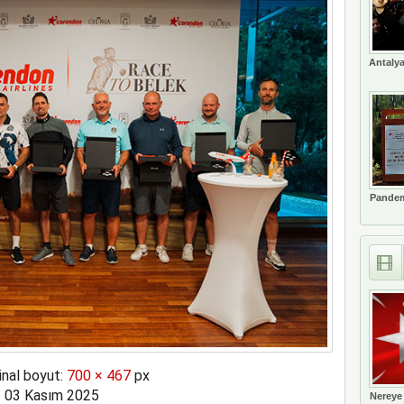
ort uygulaması başlattı
Antalya
Pandem
inal boyut:
700 × 467
px
03 Kasım 2025
Nereye