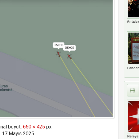
ne soruşturma başlattı
Antalya
Pandem
inal boyut:
650 × 425
px
17 Mayıs 2025
Nereye