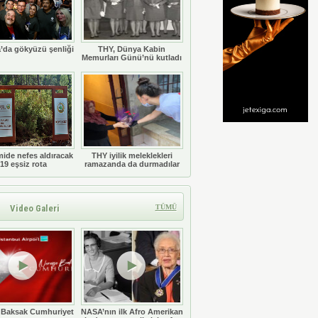
’da gökyüzü şenliği
THY, Dünya Kabin
Memurları Günü’nü kutladı
ide nefes aldıracak
THY iyilik meleklekleri
19 eşsiz rota
ramazanda da durmadılar
Video Galeri
TÜMÜ
 Baksak Cumhuriyet
NASA’nın ilk Afro Amerikan