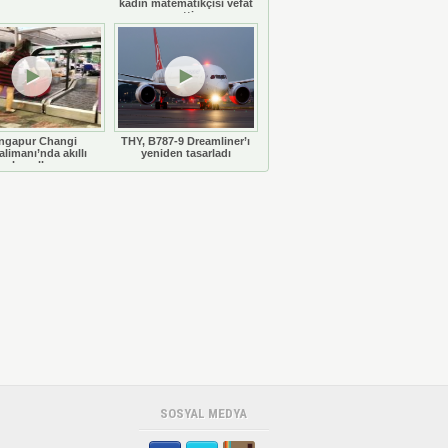
kadın matematikçisi vefat
etti
ngapur Changi
THY, B787-9 Dreamliner’ı
limanı’nda akıllı
yeniden tasarladı
bavullar
SOSYAL MEDYA