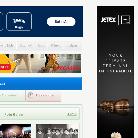
itene Ekle
Kayıt Ol
Giriş
Künye
İletişim
zda
 Manşetleri
Hava Radar
Foto Galeri
TÜMÜ