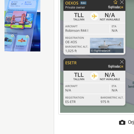
FAA Marine One helikopteri
Orj