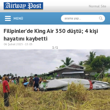
Normal Site
MENÜ
Filipinler’de King Air 350 düştü; 4 kişi
hayatını kaybetti
06 Şubat 2025 -
15:05
1 / 1