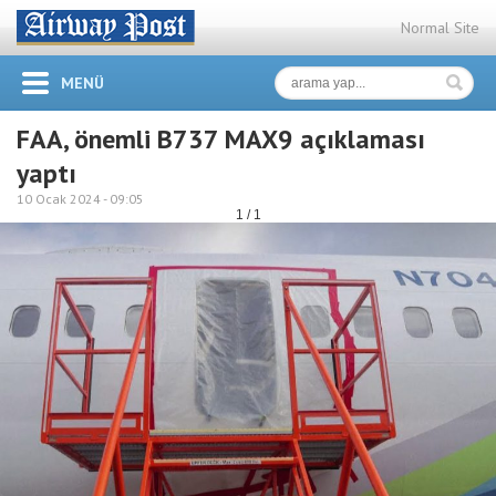
Normal Site
MENÜ
FAA, önemli B737 MAX9 açıklaması
yaptı
10 Ocak 2024 -
09:05
1 / 1