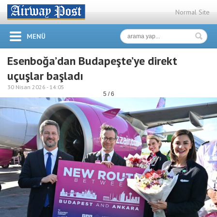
Normal Site
MENÜ
Esenboğa’dan Budapeşte’ye direkt
uçuşlar başladı
30 Nisan 2026 -
14:05
5 / 6