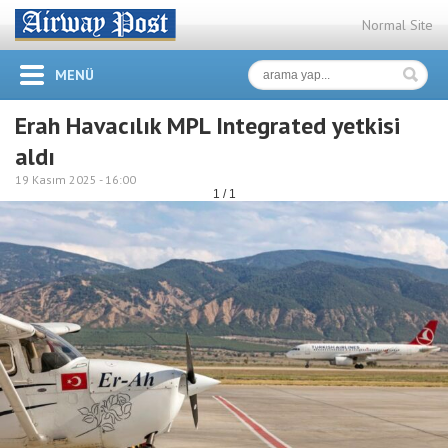
Normal Site
MENÜ
Erah Havacılık MPL Integrated yetkisi
aldı
19 Kasım 2025 -
16:00
1 / 1