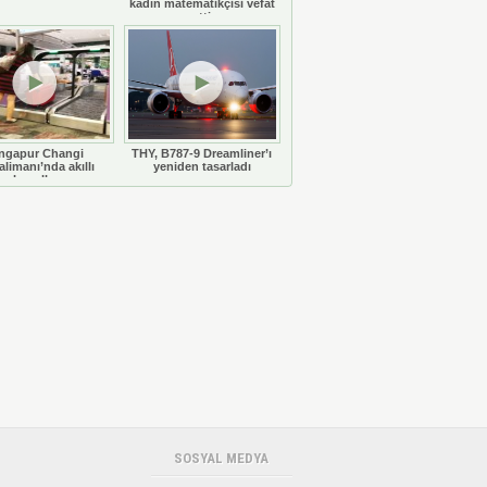
kadın matematikçisi vefat
etti
ngapur Changi
THY, B787-9 Dreamliner’ı
limanı’nda akıllı
yeniden tasarladı
bavullar
SOSYAL MEDYA