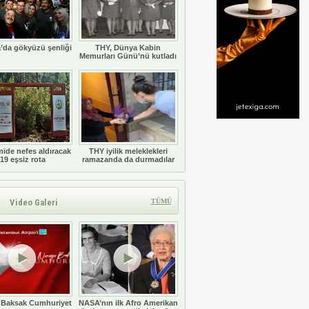
’da gökyüzü şenliği
THY, Dünya Kabin
Memurları Günü’nü kutladı
ide nefes aldıracak
THY iyilik meleklekleri
19 eşsiz rota
ramazanda da durmadılar
Video Galeri
TÜMÜ
 Baksak Cumhuriyet
NASA’nın ilk Afro Amerikan