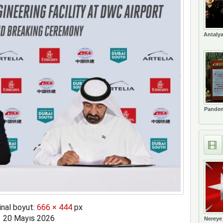
ne soruşturma başlattı
Antalya
Pandem
inal boyut:
666 × 444
px
20 Mayıs 2026
Nereye