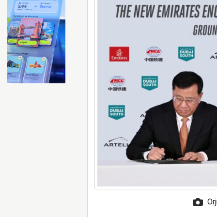
FAA Marine One helikopteri
Orj