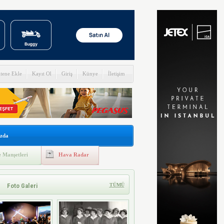
itene Ekle
Kayıt Ol
Giriş
Künye
İletişim
zda
 Manşetleri
Hava Radar
Foto Galeri
TÜMÜ