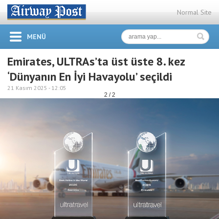
Normal Site
MENÜ
Emirates, ULTRAs’ta üst üste 8. kez
‘Dünyanın En İyi Havayolu’ seçildi
21 Kasım 2025 -
12:05
2 / 2