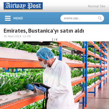
Normal Site
MENÜ
Emirates, Bustanica’yı satın aldı
01 Mart 2024 -
11:09
1 / 4