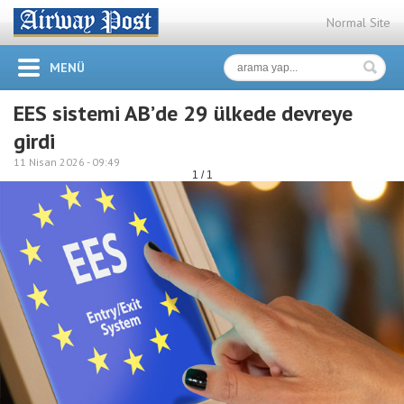
Normal Site
MENÜ
EES sistemi AB’de 29 ülkede devreye
girdi
11 Nisan 2026 -
09:49
1 / 1