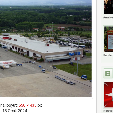
meyi 2033 yılına uzattı
Antalya
Pandem
inal boyut:
650 × 435
px
18 Ocak 2024
Nereye