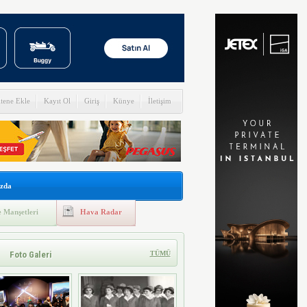
itene Ekle
Kayıt Ol
Giriş
Künye
İletişim
zda
 Manşetleri
Hava Radar
Foto Galeri
TÜMÜ