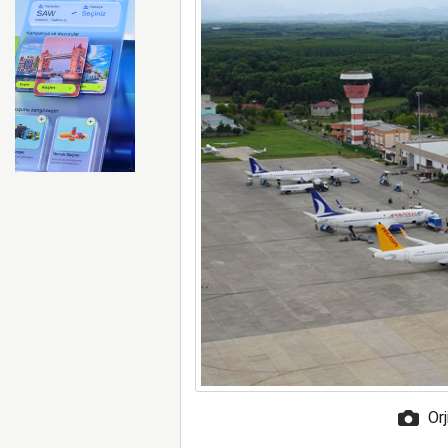
Emirates ile Arsenal sözleş
Orj