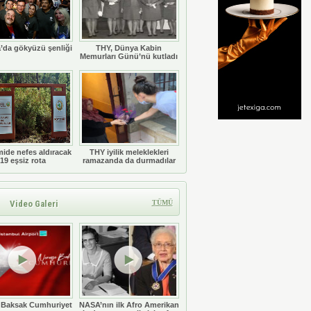
’da gökyüzü şenliği
THY, Dünya Kabin
Memurları Günü’nü kutladı
ide nefes aldıracak
THY iyilik meleklekleri
19 eşsiz rota
ramazanda da durmadılar
Video Galeri
TÜMÜ
 Baksak Cumhuriyet
NASA’nın ilk Afro Amerikan