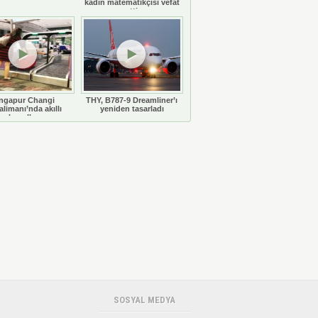
kadın matematikçisi vefat
etti
ngapur Changi
THY, B787-9 Dreamliner’ı
limanı’nda akıllı
yeniden tasarladı
bavullar
SOSYAL MEDYA