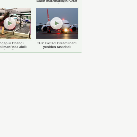
kadın matematikçisi vefat
etti
ngapur Changi
THY, B787-9 Dreamliner’ı
limanı’nda akıllı
yeniden tasarladı
bavullar