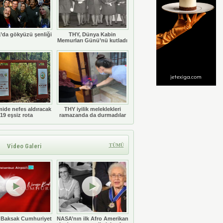
’da gökyüzü şenliği
THY, Dünya Kabin
Memurları Günü’nü kutladı
ide nefes aldıracak
THY iyilik meleklekleri
19 eşsiz rota
ramazanda da durmadılar
Video Galeri
TÜMÜ
 Baksak Cumhuriyet
NASA’nın ilk Afro Amerikan