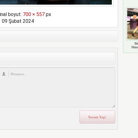
inal boyut:
700 × 557
px
09 Şubat 2024
Si
Hava