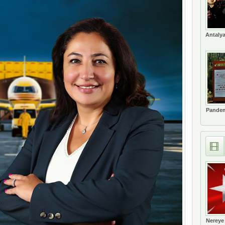
Antalya
Pandem
Nereye