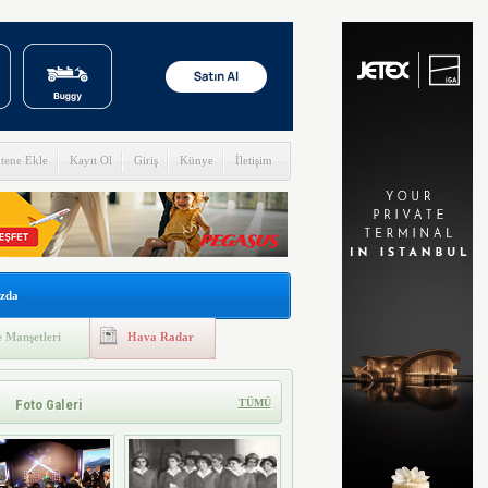
itene Ekle
Kayıt Ol
Giriş
Künye
İletişim
zda
 Manşetleri
Hava Radar
Foto Galeri
TÜMÜ