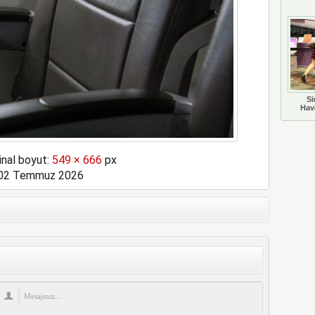
Si
Hava
inal boyut:
549 × 666
px
02 Temmuz 2026