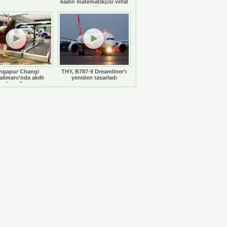
kadın matematikçisi vefat
etti
ngapur Changi
THY, B787-9 Dreamliner’ı
limanı’nda akıllı
yeniden tasarladı
bavullar