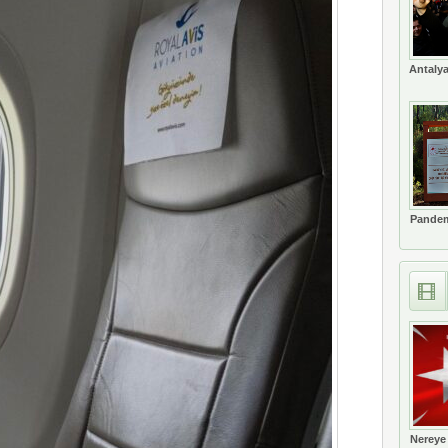
Antalya
Pandem
Nereye