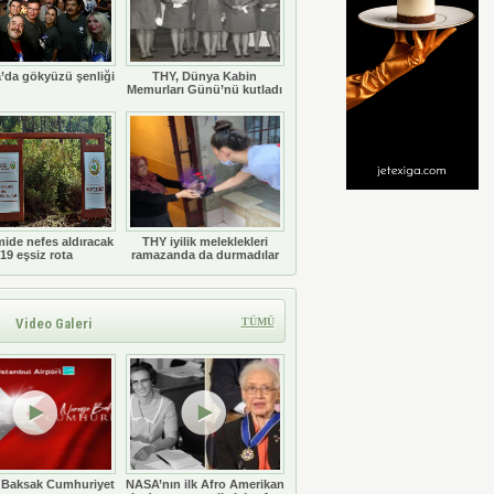
’da gökyüzü şenliği
THY, Dünya Kabin
Memurları Günü’nü kutladı
ide nefes aldıracak
THY iyilik meleklekleri
19 eşsiz rota
ramazanda da durmadılar
Video Galeri
TÜMÜ
 Baksak Cumhuriyet
NASA’nın ilk Afro Amerikan