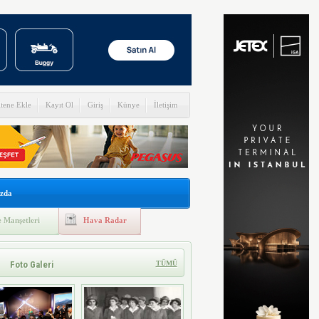
itene Ekle
Kayıt Ol
Giriş
Künye
İletişim
zda
 Manşetleri
Hava Radar
Foto Galeri
TÜMÜ