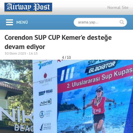
Normal Site
MENÜ
Corendon SUP CUP Kemer’e desteğe
devam ediyor
30 Ekim 2025 -
16:15
4 / 10