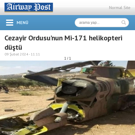
Normal Site
MENÜ
Cezayir Ordusu’nun Mi-171 helikopteri
düştü
09 Şubat 2024 -
11:11
1 / 1