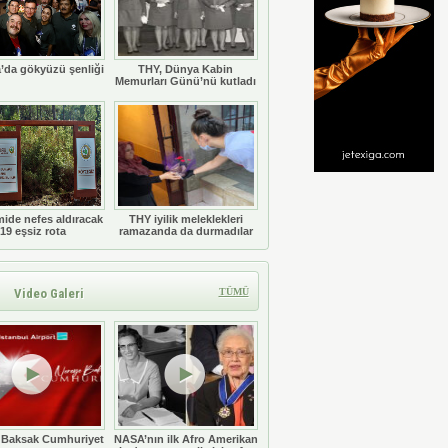
’da gökyüzü şenliği
THY, Dünya Kabin
Memurları Günü’nü kutladı
ide nefes aldıracak
THY iyilik meleklekleri
19 eşsiz rota
ramazanda da durmadılar
Video Galeri
TÜMÜ
 Baksak Cumhuriyet
NASA’nın ilk Afro Amerikan