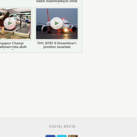
kadın matematikçisi vefat
etti
ngapur Changi
THY, B787-9 Dreamliner’ı
limanı’nda akıllı
yeniden tasarladı
bavullar
SOSYAL MEDYA