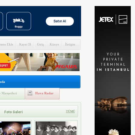
itene Ekle
Kayıt Ol
Giriş
Künye
İletişim
zda
 Manşetleri
Hava Radar
Foto Galeri
TÜMÜ