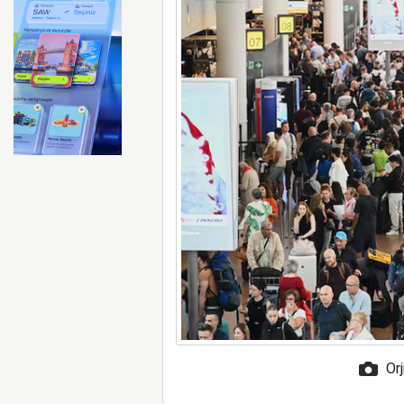
FAA Marine One helikopteri
Orj