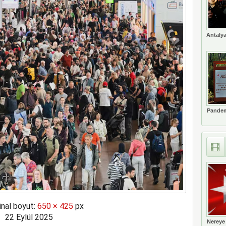
ne soruşturma başlattı
Antalya
Pandem
inal boyut:
650 × 425
px
22 Eylül 2025
Nereye