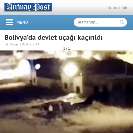
Normal Site
MENÜ
Bolivya’da devlet uçağı kaçırıldı
02 Mayıs 2026 -
09:14
1 / 1