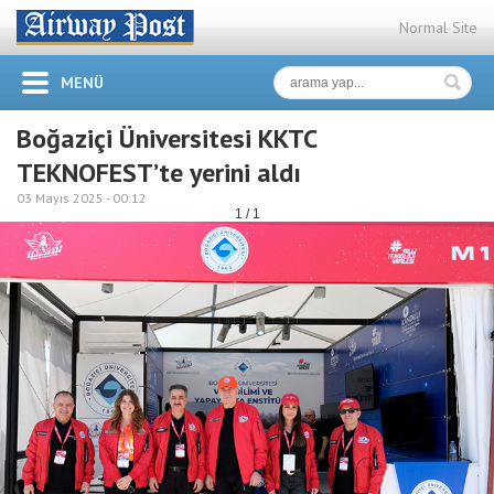
Normal Site
MENÜ
Boğaziçi Üniversitesi KKTC
TEKNOFEST’te yerini aldı
03 Mayıs 2025 -
00:12
1 / 1