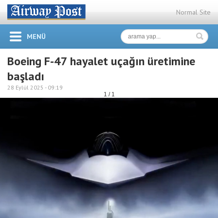
Normal Site
MENÜ
Boeing F-47 hayalet uçağın üretimine
başladı
28 Eylül 2025 -
09:19
1 / 1