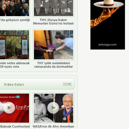
’da gökyüzü şenliği
THY, Dünya Kabin
Memurları Günü’nü kutladı
ide nefes aldıracak
THY iyilik meleklekleri
19 eşsiz rota
ramazanda da durmadılar
Video Galeri
TÜMÜ
 Baksak Cumhuriyet
NASA’nın ilk Afro Amerikan