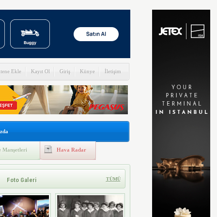
itene Ekle
Kayıt Ol
Giriş
Künye
İletişim
zda
 Manşetleri
Hava Radar
Foto Galeri
TÜMÜ