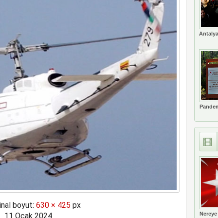
a rekor kapasite artıracak
Antalya
Pandem
inal boyut:
630 × 425
px
Nereye
11 Ocak 2024