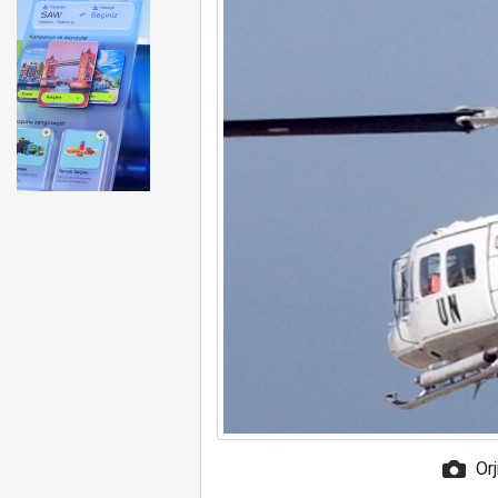
Ryanair kış sezonunda Fas’t
Orj