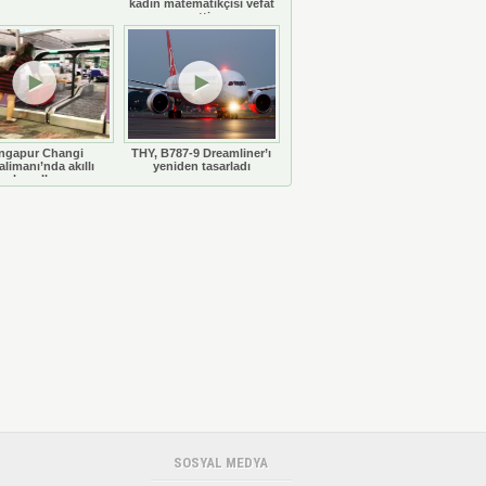
kadın matematikçisi vefat
etti
ngapur Changi
THY, B787-9 Dreamliner’ı
limanı’nda akıllı
yeniden tasarladı
bavullar
SOSYAL MEDYA