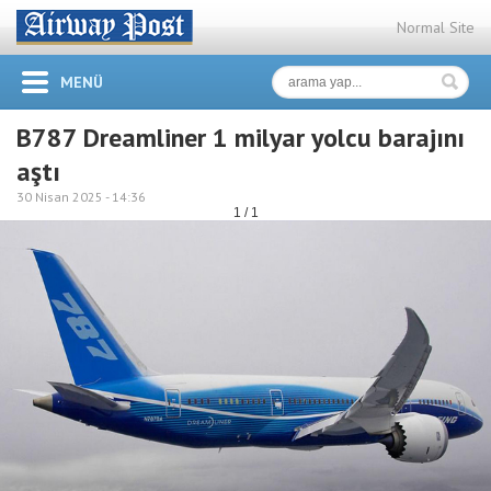
Normal Site
MENÜ
B787 Dreamliner 1 milyar yolcu barajını
aştı
30 Nisan 2025 -
14:36
1 / 1