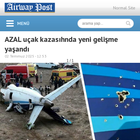
Normal Site
MENÜ
AZAL uçak kazasıhnda yeni gelişme
yaşandı
02 Temmuz 2025 -
12:53
1 / 1