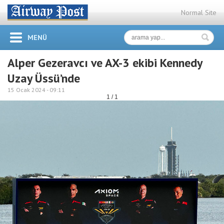
Normal Site
MENÜ
Alper Gezeravcı ve AX-3 ekibi Kennedy
Uzay Üssü’nde
15 Ocak 2024 -
09:11
1 / 1